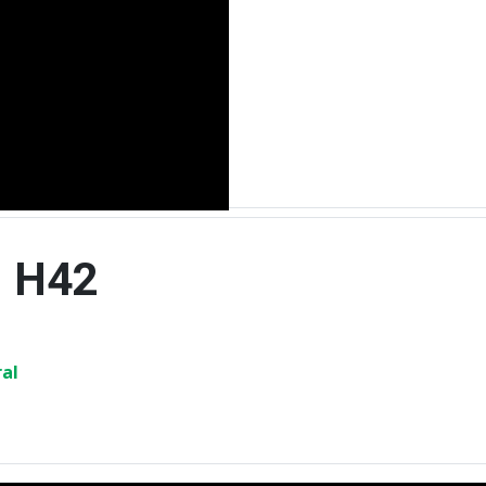
MATRICULAS 2026/2027
- H42
ral