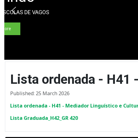
Lista ordenada - H41 
Published: 25 March 2026
Lista ordenada - H41 - Mediador Linguístico e Cultu
Lista Graduada_H42_GR 420