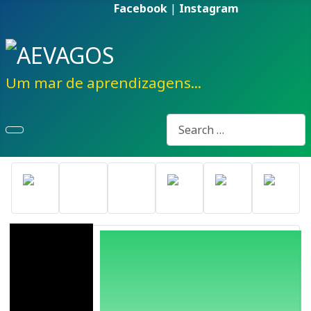
Facebook
|
Instagram
Um mar de aprendizagens...
Pesquisa
Type 2 or more characters fo