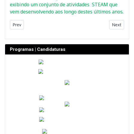
exibindo um conjunto de atividades STEAM que
vem desenvolvendo aos longo destes últimos anos.
Previous article: Matrículas 26/27
Next articl
Prev
Next
Programas | Candidaturas