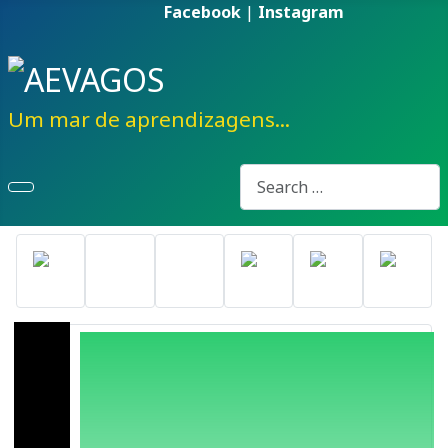
Facebook
|
Instagram
Um mar de aprendizagens...
Pesquisa
Type 2 or more characters fo