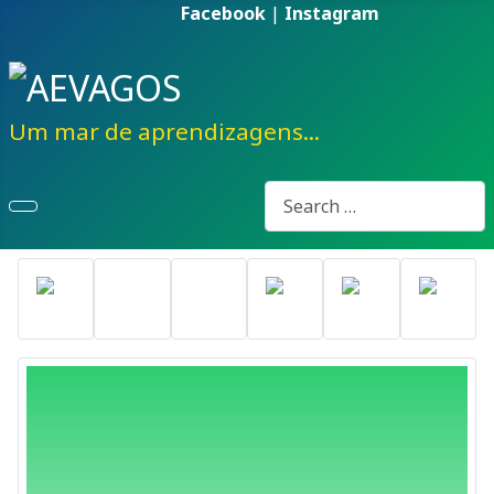
Facebook
|
Instagram
Um mar de aprendizagens...
Pesquisa
Type 2 or more characters fo