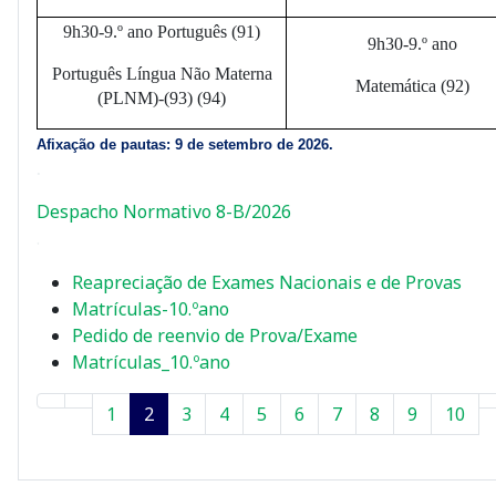
9h30-9.º ano Português (91)
9h30-9.º ano
Português Língua Não Materna
Matemática (92)
(PLNM)-(93) (94)
Afixação de pautas:
9 de setembro de 2026.
.
Despacho Normativo 8-B/2026
.
Reapreciação de Exames Nacionais e de Provas
Matrículas-10.ºano
Pedido de reenvio de Prova/Exame
Matrículas_10.ºano
1
2
3
4
5
6
7
8
9
10