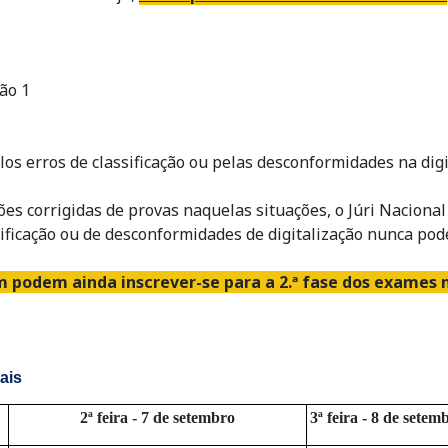
são 1
s erros de classificação ou pelas desconformidades na digi
ções corrigidas de provas naquelas situações, o Júri Naciona
ssificação ou de desconformidades de digitalização nunca po
 podem ainda inscrever-se para a 2.ª fase dos exames n
nais
2ª feira - 7 de setembro
3ª feira - 8 de setem