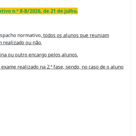
vo n.º 8-B/2026, de 21 de julho
.
espacho normativo,
todos os alunos que reuniam
m realizado ou não.
ina ou outro encargo pelos alunos.
 exame realizado na 2.ª fase, sendo, no caso de o aluno