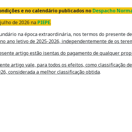
 condições e no calendário publicados no
Despacho Normati
 julho de 2026 na
PIEPE
.
cundário na época extraordinária, nos termos do presente d
e no ano letivo de 2025-2026, independentemente de os tere
resente artigo estão isentas do pagamento de qualquer prop
nte artigo vale, para todos os efeitos, como classificação de
026, considerada a melhor classificação obtida
.