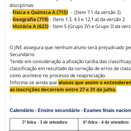
disciplinas:
-
Física e Química A (715)
- (
Item 7.1 da versão 2
)
-
Geografia (719)
-
Itens 1.3, 4.3 e 12.1 a) da versão 2
-
História A (623)
-
Item 5 (Grupo IV) e Grupo II da ver
.
.
O JNE assegura que nenhum aluno será prejudicado pelo
Secundário.
Tendo em consideração a afixação tardia das classifica
classificação em resultado da correção de erros de cla
como acontece no processo de reapreciação.
Informa-se ainda que
alunos que assim o entenderem
as inscrições decorrem entre 27 e 31 de julho.
.
.
Calendário -
Ensino secundário -
Exames finais nacio
5ª feira -
3 de setembro
6ª-feira - 4 de setembro