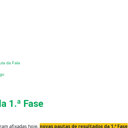
uta da Fala
ogo
a 1.ª Fase
oram afixadas hoje,
novas pautas de resultados da 1.ª Fase