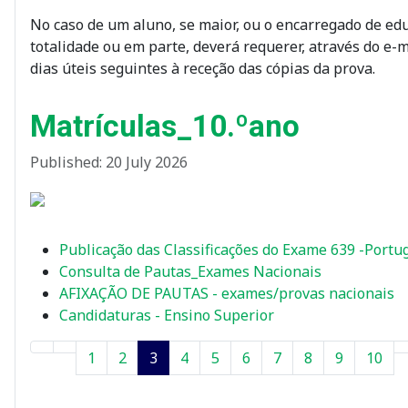
No caso de um aluno, se maior, ou o encarregado de edu
totalidade ou em parte, deverá requerer, através do e-
dias úteis seguintes à receção das cópias da prova.
Matrículas_10.ºano
Published: 20 July 2026
Publicação das Classificações do Exame 639 -Portu
Consulta de Pautas_Exames Nacionais
AFIXAÇÃO DE PAUTAS - exames/provas nacionais
Candidaturas - Ensino Superior
1
2
3
4
5
6
7
8
9
10