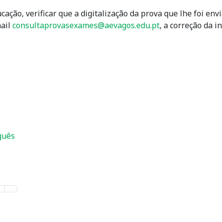
cação, verificar que a digitalização da prova que lhe foi en
mail
consultaprovasexames@aevagos.edu.pt
, a correção da i
guês